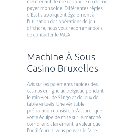
maintenant de me répondre ou de me
payer mon solde. Différentes règles
d’État s’appliquent également à
l’utilisation des opérations de jeu
offshore, nous vous recommandons
de contacter le MGA.
Machine À Sous
Casino Bruxelles
Avis sur les paiements rapides des
casinos en ligne au belgique pendant
le mini-jeu, de Slingo et de jeux de
table virtuels. Une véritable
préparation consiste à s’assurer que
votre équipe de mise sur le marché
comprend clairement la valeur que
l’outil fournit, vous pouvez le faire.