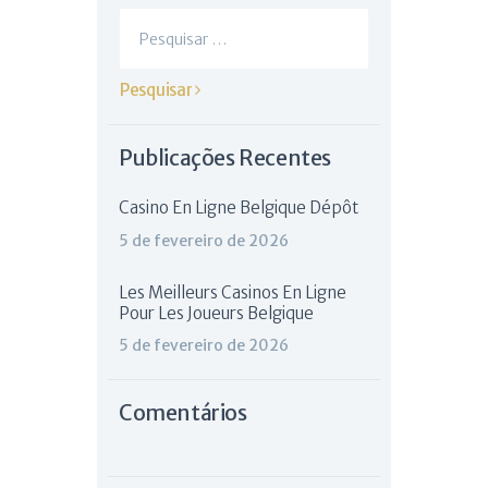
Pesquisar
por:
Publicações Recentes
Casino En Ligne Belgique Dépôt
5 de fevereiro de 2026
Les Meilleurs Casinos En Ligne
Pour Les Joueurs Belgique
5 de fevereiro de 2026
Comentários