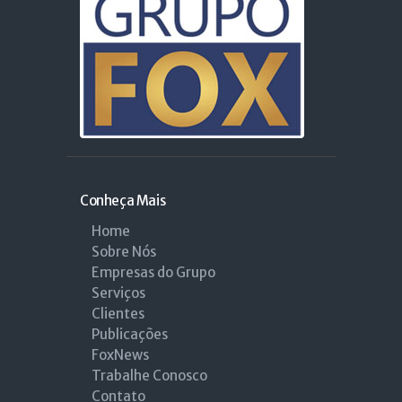
Conheça Mais
Home
Sobre Nós
Empresas do Grupo
Serviços
Clientes
Publicações
FoxNews
Trabalhe Conosco
Contato