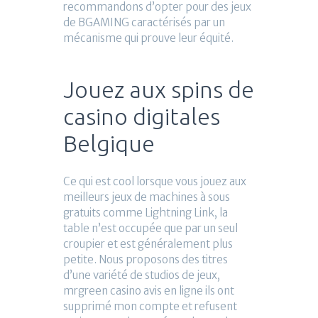
recommandons d’opter pour des jeux
de BGAMING caractérisés par un
mécanisme qui prouve leur équité.
Jouez aux spins de
casino digitales
Belgique
Ce qui est cool lorsque vous jouez aux
meilleurs jeux de machines à sous
gratuits comme Lightning Link, la
table n’est occupée que par un seul
croupier et est généralement plus
petite. Nous proposons des titres
d’une variété de studios de jeux,
mrgreen casino avis en ligne ils ont
supprimé mon compte et refusent