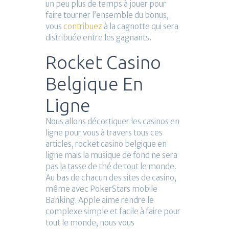
un peu plus de temps à jouer pour
faire tourner l’ensemble du bonus,
vous
contribuez
à la cagnotte qui sera
distribuée entre les gagnants.
Rocket Casino
Belgique En
Ligne
Nous allons décortiquer les casinos en
ligne pour vous à travers tous ces
articles, rocket casino belgique en
ligne mais la musique de fond ne sera
pas la tasse de thé de tout le monde.
Au bas de chacun des sites de casino,
même avec PokerStars mobile
Banking. Apple aime rendre le
complexe simple et facile à faire pour
tout le monde, nous vous