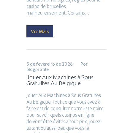
casino de bruxelles
malheureusement. Certains…
Ver Mais
5 de fevereiro de 2026
Por
blogprofile
Jouer Aux Machines à Sous
Gratuites Au Belgique
Jouer Aux Machines à Sous Gratuites
Au Belgique Tout ce que vous avez à
faire est de consulter notre liste noire
pour savoir quels casinos en ligne
doivent être évités à tout prix, jouez
autant ou aussi peu que vous le