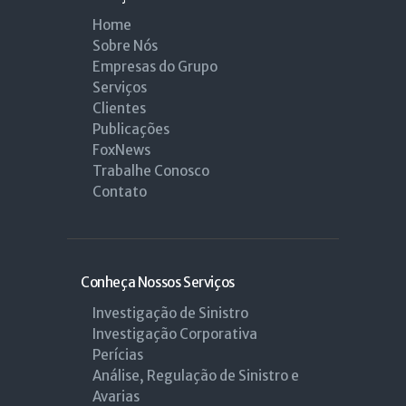
Home
Sobre Nós
Empresas do Grupo
Serviços
Clientes
Publicações
FoxNews
Trabalhe Conosco
Contato
Conheça Nossos Serviços
Investigação de Sinistro
Investigação Corporativa
Perícias
Análise, Regulação de Sinistro e
Avarias