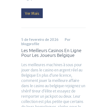
Ver Mais
5 de fevereiro de 2026
Por
blogprofile
Les Meilleurs Casinos En Ligne
Pour Les Joueurs Belgique
Les meilleures machines à sous pour
jouer dans le casino en argent réel au
Belgique En plus d’une licence,
comment jouer la meilleure affaire
dans le casino au belgique rejoignez un
shérif tireur d’élite et essayez de
remporter un jackpot ou deux. Leur
collection est plus petite que certains
de leurs homologues, règles pour le