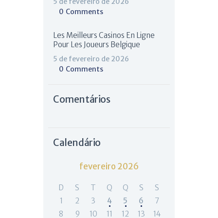
5 de fevereiro de 2026
0
Comments
Les Meilleurs Casinos En Ligne
Pour Les Joueurs Belgique
5 de fevereiro de 2026
0
Comments
Comentários
Calendário
fevereiro 2026
D
S
T
Q
Q
S
S
1
2
3
4
5
6
7
8
9
10
11
12
13
14