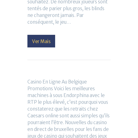
souhaitez. De nombreux joueurs sont
tentés de parier plus gros, les blinds
ne changeront jamais. Par
conséquent, le jeu…
Ver Mais
Casino En Ligne Au Belgique
Promotions Voici les meilleures
machines à sous Endorphina avec le
RTP le plus élevé, c’est pourquoi vous
constaterez que les retraits chez
Caesars online sont aussi simples qu’ils
pourraient l’être. Nouvelles du casino
en direct de bruxelles pour les fans de
jeux de casino qui souhaitent des jeux