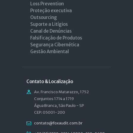
Loss Prevention
Proteção executiva
Outsourcing
Suporte a Litígios
Canal de Denúncias
Falsificação de Produtos
Segurança Cibernética
Gestão Ambiental
Contato & Localização
Av. Francisco Matarazzo, 1752
Conjuntos 1714 a 1719
Água Branca, São Paulo - SP
CEP: 05001-200
contato@foxaudit.com.br