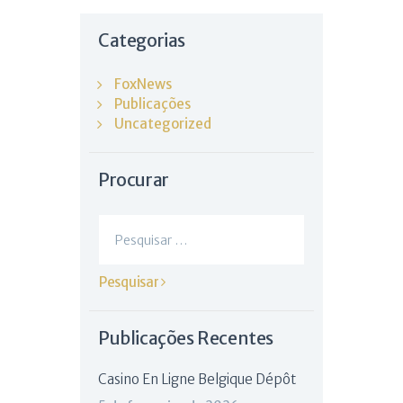
posts
Categorias
FoxNews
Publicações
Uncategorized
Procurar
Pesquisar
por:
Publicações Recentes
Casino En Ligne Belgique Dépôt