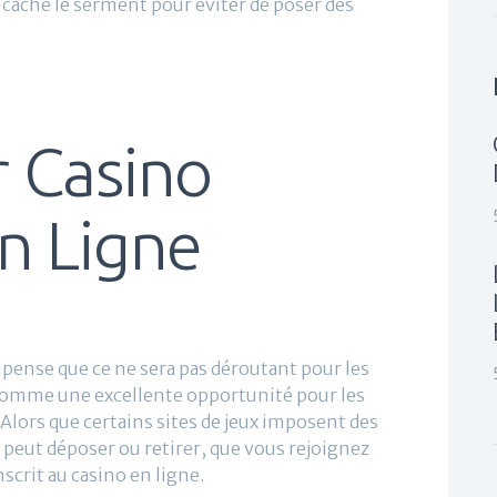
ai caché le serment pour éviter de poser des
 Casino
n Ligne
e pense que ce ne sera pas déroutant pour les
e comme une excellente opportunité pour les
Alors que certains sites de jeux imposent des
n peut déposer ou retirer, que vous rejoignez
crit au casino en ligne.