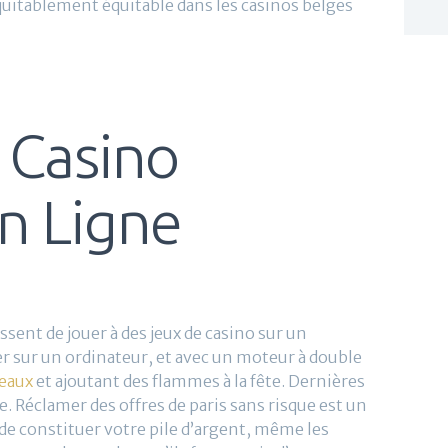
équitablement équitable dans les casinos belges
 Casino
n Ligne
sent de jouer à des jeux de casino sur un
r sur un ordinateur, et avec un moteur à double
eaux
et ajoutant des flammes à la fête. Dernières
e. Réclamer des offres de paris sans risque est un
e constituer votre pile d’argent, même les