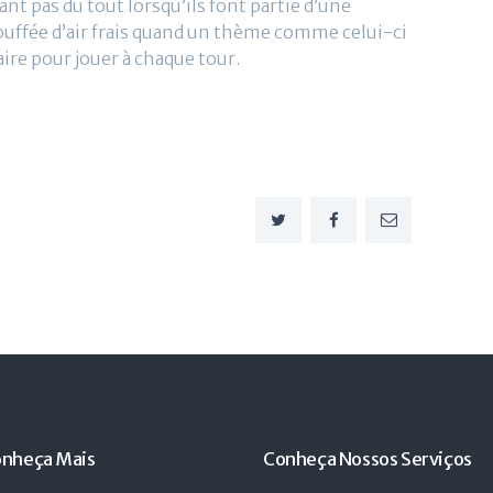
t pas du tout lorsqu’ils font partie d’une
bouffée d’air frais quand un thème comme celui-ci
ire pour jouer à chaque tour.
nheça Mais
Conheça Nossos Serviços