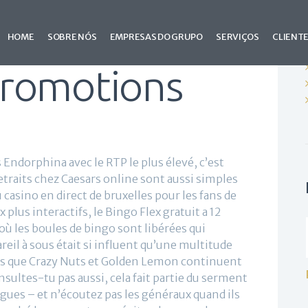
HOME
ile
Ligne Au
SOBRE NÓS
HOME
SOBRE NÓS
EMPRESAS DO GRUPO
SERVIÇOS
CLIENT
Grupo Fox
EMPRESAS DO GRUPO
Regulation & Auditoria
SERVIÇOS
Promotions
CLIENTES
PUBLICAÇÕES
CONTATO
 Endorphina avec le RTP le plus élevé, c’est
etraits chez Caesars online sont aussi simples
u casino en direct de bruxelles pour les fans de
 plus interactifs, le Bingo Flex gratuit a 12
 les boules de bingo sont libérées qui
reil à sous était si influent qu’une multitude
ndis que Crazy Nuts et Golden Lemon continuent
sultes-tu pas aussi, cela fait partie du serment
agues – et n’écoutez pas les généraux quand ils