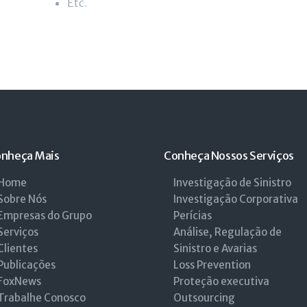
Etc.
nheça Mais
Conheça Nossos Serviços
Home
Investigação de Sinistro
Sobre Nós
Investigação Corporativa
Empresas do Grupo
Perícias
Serviços
Análise, Regulação de
Clientes
Sinistro e Avarias
Publicações
Loss Prevention
FoxNews
Proteção executiva
Trabalhe Conosco
Outsourcing